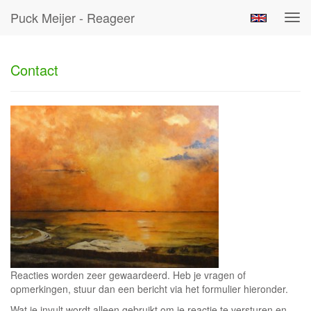
Puck Meijer - Reageer
Tog
navi
Contact
Reacties worden zeer gewaardeerd. Heb je vragen of
opmerkingen, stuur dan een bericht via het formulier hieronder.
Wat je invult wordt alleen gebruikt om je reactie te versturen en